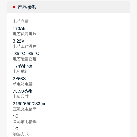
产品参数
电芯容量
173Ah
电芯额定电压
3.22V
电芯工作温度
-35 ℃ -65 ℃
电芯能量密度
174Wh/kg
电箱成组
2P66S
单电箱电量
73.53kWh
电箱尺寸
2190*690*233mm
直流充电倍率
1C
直流放电倍率
1C
加热方式