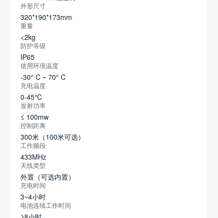
外形尺寸
320*190*173mm
重量
<2kg
防护等级
IP65
使用环境温度
-30° C ~ 70° C
充电温度
0-45℃
发射功率
≤ 100mw
控制距离
300米（100米可选）
工作频段
433MHz
天线类型
外置（可选内置）
充电时间
3~4小时
电池连续工作时间
≥8小时