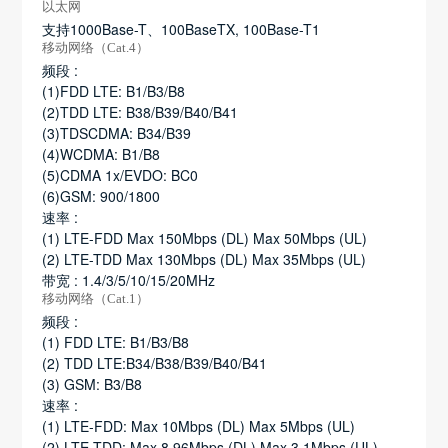
以太网
支持1000Base-T、100BaseTX, 100Base-T1
移动网络（Cat.4）
频段 :
(1)FDD LTE: B1/B3/B8
(2)TDD LTE: B38/B39/B40/B41
(3)TDSCDMA: B34/B39
(4)WCDMA: B1/B8
(5)CDMA 1x/EVDO: BC0
(6)GSM: 900/1800
速率 :
(1) LTE-FDD Max 150Mbps (DL) Max 50Mbps (UL)
(2) LTE-TDD Max 130Mbps (DL) Max 35Mbps (UL)
带宽 : 1.4/3/5/10/15/20MHz
移动网络（Cat.1）
频段 :
(1) FDD LTE: B1/B3/B8
(2) TDD LTE:B34/B38/B39/B40/B41
(3) GSM: B3/B8
速率 :
(1) LTE-FDD: Max 10Mbps (DL) Max 5Mbps (UL)
(2) LTE-TDD: Max 8.96Mbps (DL) Max 3.1Mbps (UL)