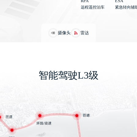
RPA
ESA
远程遥控泊车
紧急转向辅
摄像头
雷达
智能驾驶L3级