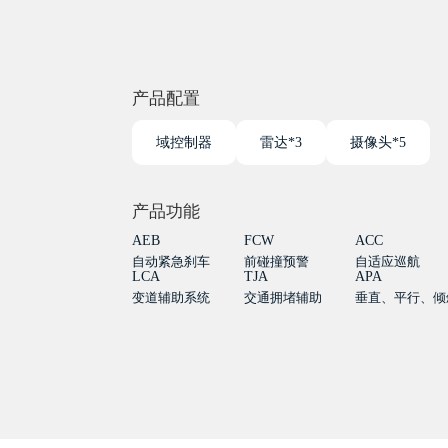
产品配置
域控制器
雷达*3
摄像头*5
产品功能
AEB
FCW
ACC
自动紧急刹车
前碰撞预警
自适应巡航
LCA
TJA
APA
变道辅助系统
交通拥堵辅助
垂直、平行、倾