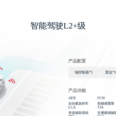
智能驾驶L2+级
产品配置
域控制器*5
雷达*5
产品功能
AEB
FCW
自动紧急刹车
前碰撞预警
LCA
TJA
变道辅助系统
交通拥堵辅